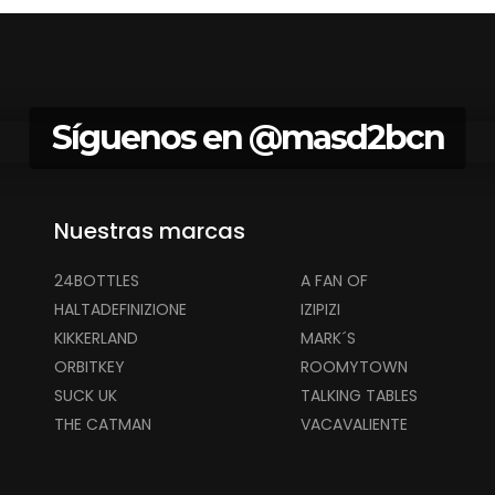
Síguenos en
@masd2bcn
Nuestras marcas
24BOTTLES
A FAN OF
HALTADEFINIZIONE
IZIPIZI
KIKKERLAND
MARK´S
ORBITKEY
ROOMYTOWN
SUCK UK
TALKING TABLES
THE CATMAN
VACAVALIENTE