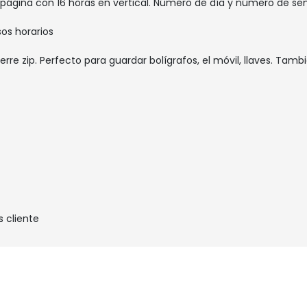
ágina con 16 horas en vertical. Número de día y número de sema
os horarios
rre zip. Perfecto para guardar bolígrafos, el móvil, llaves. Tambié
s cliente