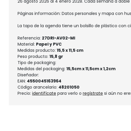
26 agosto 2026 al 4 enero 2028. Cada semana a doble p
Páginas información: Datos personales y mapa con hus
La tapa de la agenda tiene un bolsillo de plástico con cie
Referencia:
27DRI-AV02-MI
Material:
Papel y PVC
Medidas producto:
15,5 x 11,5 cm
Peso producto:
15,8 gr
Tipo de packaging:
Medidas del packaging:
15,5cm x 11,5cm x 1,2cm
Diseñador:
EAN:
4550045163964
Código arancelario:
48201050
Precio:
identifícate
para verlo o
regístrate
si aún no ere