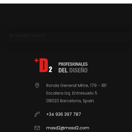
No Images Found
Ronda General Mitre, 179 - 181
Escalera Izq. Entresuelo 5
08023 Barcelona, Spain
+34 936 397 787
masd2@masd2.com