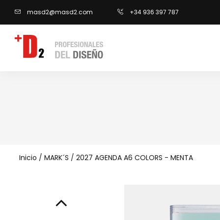
masd2@masd2.com
+34 936 397 787
Inicio
/
MARK´S
/
2027 AGENDA A6 COLORS - MENTA