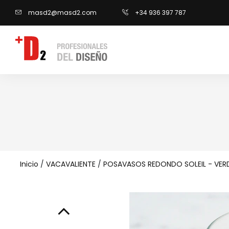
masd2@masd2.com
+34 936 397 787
Inicio
/
VACAVALIENTE
/
POSAVASOS REDONDO SOLEIL - VERD