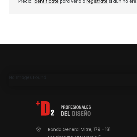
Precio:
identifícate
para verlo o
regístrate
si aún no ere
No Images Found
Ronda General Mitre, 179 - 181