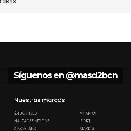
s cliente
Síguenos en
@masd2bcn
Nuestras marcas
24BOTTLES
A FAN OF
HALTADEFINIZIONE
IZIPIZI
KIKKERLAND
MARK´S