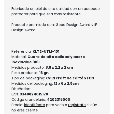
Fabricado en piel de alta calidad con un acabado
protector para que sea más resistente.
Producto premiado con: Good Design Award y iF
Design Award
Referencia:
KLT2-UTM-101
Material:
Cuero de alta calidad y acero
inoxidable 316L
Medidas producto:
8,5 x 2,2 x 2 cm
Peso producto:
16 gr.
Tipo de packaging:
Caja craft de cartón FCS
Medidas del packaging:
12 x 6 x 2,5cm
Diseñador:
EAN:
9348824015178
Código arancelario:
4202316000
Precio:
identifícate
para verlo o
regístrate
si aún
no eres cliente