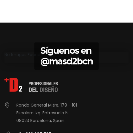
Síguenos en
No Images Found
@masd2bcn
Ronda General Mitre, 179 - 181
Escalera Izq. Entresuelo 5
08023 Barcelona, Spain