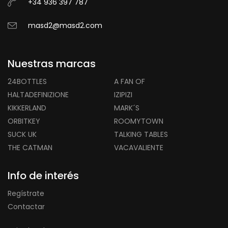
+34 936 397 787
masd2@masd2.com
Nuestras marcas
24BOTTLES
A FAN OF
HALTADEFINIZIONE
IZIPIZI
KIKKERLAND
MARK´S
ORBITKEY
ROOMYTOWN
SUCK UK
TALKING TABLES
THE CATMAN
VACAVALIENTE
Info de interés
Regístrate
Contactar