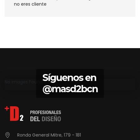
no eres cliente
Síguenos en
No Images Found
@masd2bcn
Ronda General Mitre, 179 - 181