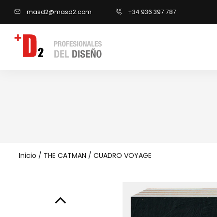
masd2@masd2.com
+34 936 397 787
Inicio
/
THE CATMAN
/
CUADRO VOYAGE