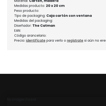
Material:
Cartón, madera
Medidas producto:
20 x 20 cm
Peso producto:
Tipo de packaging:
Caja cartón con ventana
Medidas del packaging:
Diseñador:
The Catman
EAN:
Código arancelario:
Precio:
identifícate
para verlo o
regístrate
si aún no ere
No Images Found