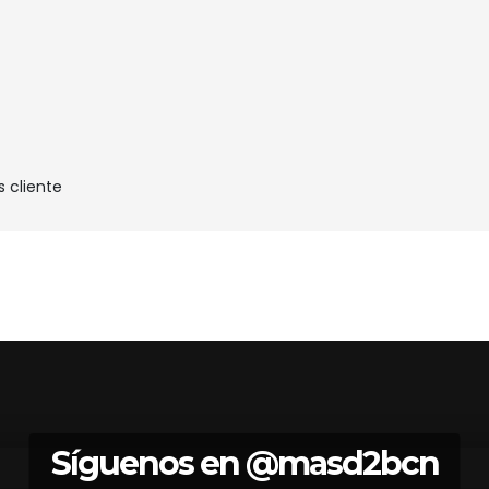
s cliente
Síguenos en
@masd2bcn