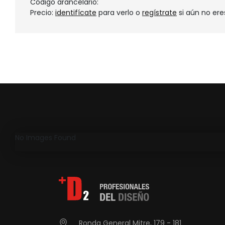
Código arancelario:
Precio:
identifícate
para verlo o
regístrate
si aún no ere
No Images Found
Ronda General Mitre, 179 - 181