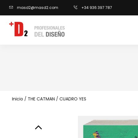
masd2@masd2.com
+34 936 397 787
Inicio
/
THE CATMAN
/
CUADRO YES