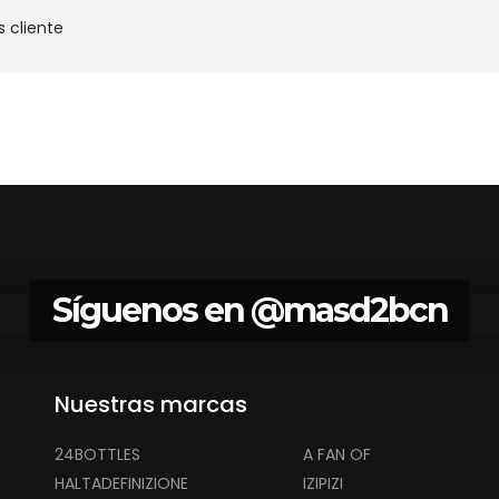
s cliente
Síguenos en
@masd2bcn
Nuestras marcas
24BOTTLES
A FAN OF
HALTADEFINIZIONE
IZIPIZI