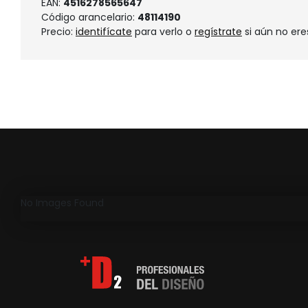
EAN:
4516278565647
Código arancelario:
48114190
Precio:
identifícate
para verlo o
regístrate
si aún no ere
No Images Found