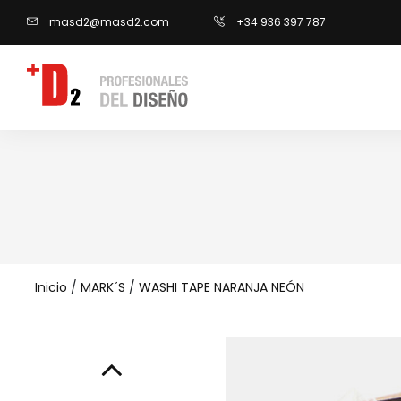
masd2@masd2.com
+34 936 397 787
Inicio
/
MARK´S
/
WASHI TAPE NARANJA NEÓN