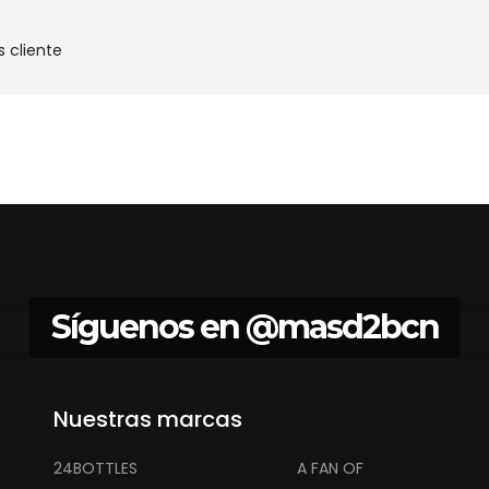
s cliente
Síguenos en
@masd2bcn
Nuestras marcas
24BOTTLES
A FAN OF