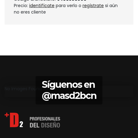
Precio:
identifícate
para verlo o
regístrate
si aún
no eres cliente
Síguenos en
No Images Found
@masd2bcn