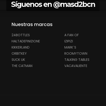
Síguenos en
@masd2bcn
Nuestras marcas
24BOTTLES
A FAN OF
HALTADEFINIZIONE
IZIPIZI
KIKKERLAND
MARK´S
ORBITKEY
ROOMYTOWN
SUCK UK
TALKING TABLES
THE CATMAN
VACAVALIENTE