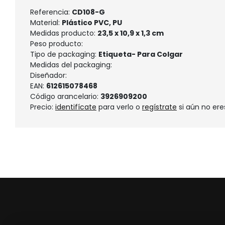
Referencia:
CD108-G
Material:
Plástico PVC, PU
Medidas producto:
23,5 x 10,9 x 1,3 cm
Peso producto:
Tipo de packaging:
Etiqueta- Para Colgar
Medidas del packaging:
Diseñador:
EAN:
612615078468
Código arancelario:
3926909200
Precio:
identifícate
para verlo o
regístrate
si aún no ere