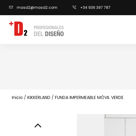
masd2@masd2.com
+34 936 397 787
Inicio
/
KIKKERLAND
/
FUNDA IMPERMEABLE MÓVIL VERDE