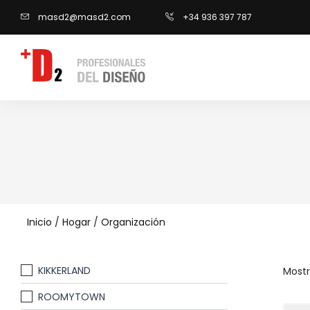
masd2@masd2.com
+34 936 397 787
Inicio
/
Hogar
/
Organización
KIKKERLAND
Mostr
ROOMYTOWN