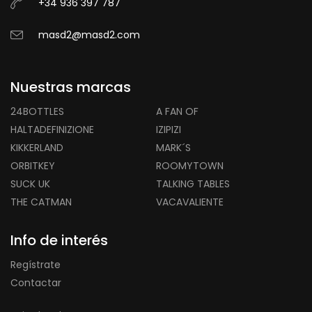
+34 936 397 787
masd2@masd2.com
Nuestras marcas
24BOTTLES
A FAN OF
HALTADEFINIZIONE
IZIPIZI
KIKKERLAND
MARK´S
ORBITKEY
ROOMYTOWN
SUCK UK
TALKING TABLES
THE CATMAN
VACAVALIENTE
Info de interés
Regístrate
Contactar