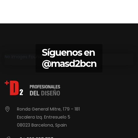
Síguenos en
No Images Found
@masd2bcn
Ronda General Mitre, 179 - 181
Escalera Izq. Entresuelo 5
08023 Barcelona, Spain