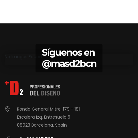
Síguenos en
No Images Found
@masd2bcn
Ronda General Mitre, 179 - 181
Escalera Izq. Entresuelo 5
08023 Barcelona, Spain