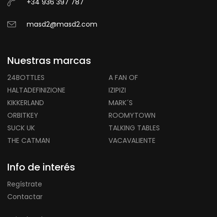
+34 936 397 787
masd2@masd2.com
Nuestras marcas
24BOTTLES
A FAN OF
HALTADEFINIZIONE
IZIPIZI
KIKKERLAND
MARK´S
ORBITKEY
ROOMYTOWN
SUCK UK
TALKING TABLES
THE CATMAN
VACAVALIENTE
Info de interés
Regístrate
Contactar